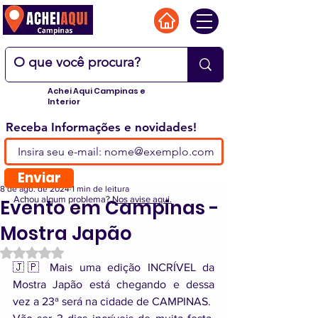
Achei Aqui Campinas e
Interior
Receba Informações e novidades!
Enviar
8 de ago. de 2024
1 min de leitura
Achou algum problema?
Nos avise aqui.
Evento em Campinas -
Mostra Japão
Avaliado com NaN de 5 estrelas.
🇯🇵 Mais uma edição INCRÍVEL da 
Mostra Japão está chegando e dessa 
vez a 23ª será na cidade de CAMPINAS. 