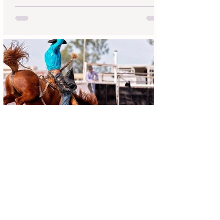
Achei Aqui Campinas
13 de jun.
4 min de leitura
Festa do Peão de Cosmópolis 2026:
Programação Completa, Shows e
Guia de Ingressos