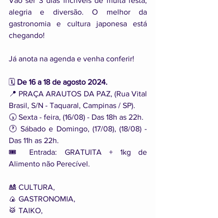
Vão ser 3 dias incríveis de muita festa, 
alegria e diversão. O melhor da 
gastronomia e cultura japonesa está 
chegando!
Já anota na agenda e venha conferir!
🗓️ 
De 16 a 18 de agosto 2024.
📍 PRAÇA ARAUTOS DA PAZ, (Rua Vital 
Brasil, S/N - Taquaral, Campinas / SP).
🕠 Sexta - feira, (16/08) - Das 18h as 22h.
🕐 Sábado e Domingo, (17/08), (18/08) - 
Das 11h as 22h.
🎟️ Entrada: GRATUITA + 1kg de 
Alimento não Perecível.
🎎 CULTURA,
🍙 GASTRONOMIA,
🥁 TAIKO,