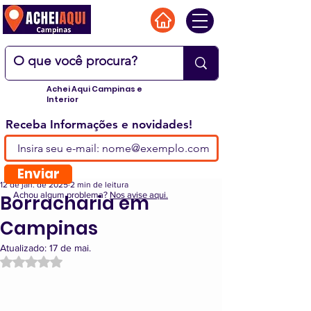
Achei Aqui Campinas e
Interior
Receba Informações e novidades!
Enviar
12 de jan. de 2025
2 min de leitura
Achou algum problema?
Nos avise aqui.
Borracharia em
Campinas
Atualizado:
17 de mai.
Avaliado com NaN de 5 estrelas.