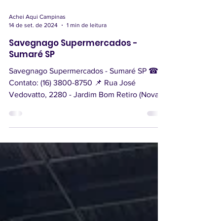
Achei Aqui Campinas
14 de set. de 2024
1 min de leitura
Savegnago Supermercados -
Sumaré SP
Savegnago Supermercados - Sumaré SP ☎
Contato: (16) 3800-8750 📌 Rua José
Vedovatto, 2280 - Jardim Bom Retiro (Nova
Veneza), Sumaré - SP,...