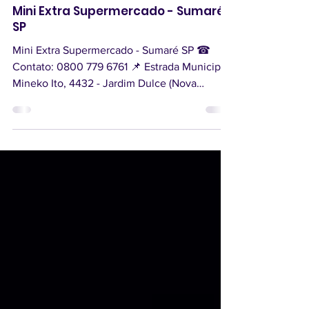
Achei Aqui Campinas
14 de set. de 2024
1 min de leitura
Mini Extra Supermercado - Sumaré
SP
Mini Extra Supermercado - Sumaré SP ☎
Contato: 0800 779 6761 📌 Estrada Municipal
Mineko Ito, 4432 - Jardim Dulce (Nova
Veneza), Sumaré -...