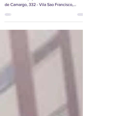
Hortolândia SP
Savegnago Supermercados - Hortolândia SP
☎ Contato: (19) 3115-0900 📌 R. Luís Camilo
de Camargo, 332 - Vila Sao Francisco,
Hortolândia -...