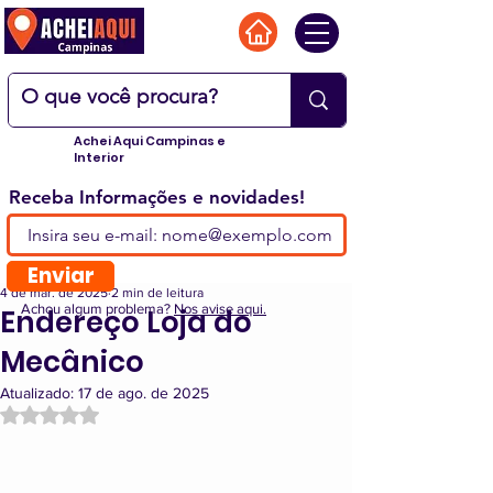
Achei Aqui Campinas e
Interior
Receba Informações e novidades!
Enviar
4 de mar. de 2025
2 min de leitura
Achou algum problema?
Nos avise aqui.
Endereço Loja do
Mecânico
Atualizado:
17 de ago. de 2025
Avaliado com NaN de 5 estrelas.