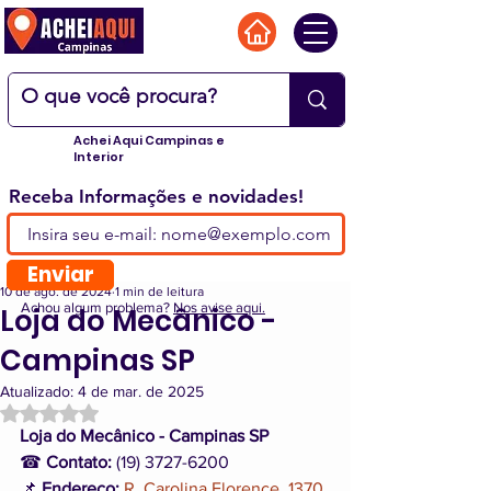
Achei Aqui Campinas e
Interior
Receba Informações e novidades!
Enviar
10 de ago. de 2024
1 min de leitura
Achou algum problema?
Nos avise aqui.
Loja do Mecânico -
Campinas SP
Atualizado:
4 de mar. de 2025
Avaliado com NaN de 5 estrelas.
Loja do Mecânico - Campinas SP
☎ 
Contato:
 (19) 3727-6200
📌 
Endereço: 
R. Carolina Florence, 1370 