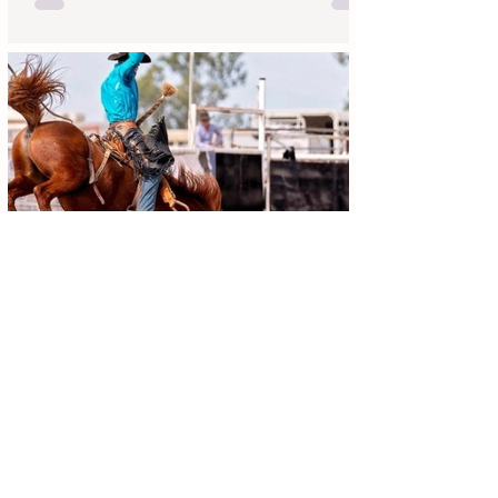
Achei Aqui Campinas
13 de jun.
4 min de leitura
Festa do Peão de Cosmópolis 2026:
Programação Completa, Shows e
Guia de Ingressos