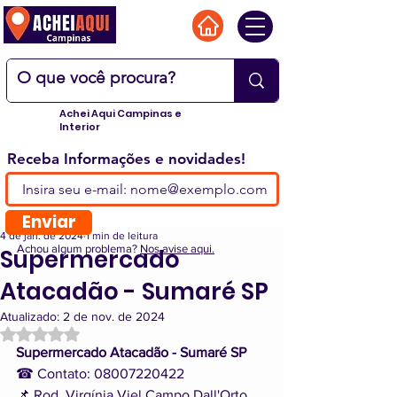
Achei Aqui Campinas e
Interior
Receba Informações e novidades!
Enviar
4 de jan. de 2024
1 min de leitura
Achou algum problema?
Nos avise aqui.
Supermercado
Atacadão - Sumaré SP
Atualizado:
2 de nov. de 2024
Avaliado com NaN de 5 estrelas.
Supermercado Atacadão - Sumaré SP
☎ Contato: 08007220422
📌 Rod. Virgínia Viel Campo Dall'Orto, 