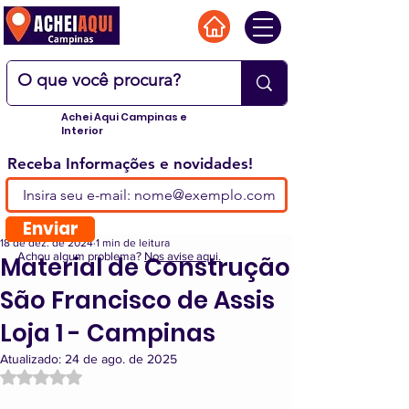
Achei Aqui Campinas e
Interior
Receba Informações e novidades!
Enviar
18 de dez. de 2024
1 min de leitura
Achou algum problema?
Nos avise aqui.
Material de Construção
São Francisco de Assis
Loja 1 - Campinas
Atualizado:
24 de ago. de 2025
Avaliado com NaN de 5 estrelas.