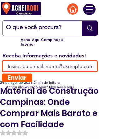
Achei Aqui Campinas e
Interior
Receba Informações e novidades!
Enviar
24 de ago. de 2025
2 min de leitura
Achou algum problema?
Nos avise aqui.
Material de Construção
Campinas: Onde
Comprar Mais Barato e
com Facilidade
Avaliado com NaN de 5 estrelas.