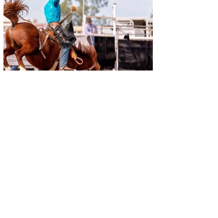
Achei Aqui Campinas
13 de jun.
4 min de leitura
Festa do Peão de Cosmópolis 2026:
Programação Completa, Shows e
Guia de Ingressos
Se inscreva para receber