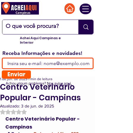
Achei Aqui Campinas e
Interior
Receba Informações e novidades!
Enviar
1 de jun. de 2025
1 min de leitura
Achou algum problema?
Nos avise aqui.
Centro Veterinário
Popular - Campinas
Atualizado:
3 de jun. de 2025
Avaliado com NaN de 5 estrelas.
Centro Veterinário Popular - 
Campinas