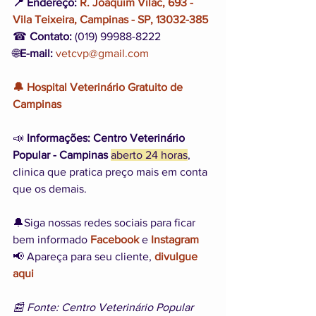
📍 Endereço:
R. Joaquim Vilac, 693 - 
Vila Teixeira, Campinas - SP, 13032-385
☎ 
Contato:
 (019) 99988-8222
🌐
E-mail: 
vetcvp@gmail.com
🔔 Hospital Veterinário Gratuito de 
Campinas
📣
 Informações:
Centro Veterinário 
Popular - Campinas
aberto 24 horas
, 
clinica que pratica preço mais em conta 
que os demais.
🔔Siga nossas redes sociais para ficar 
bem informado 
Facebook
 e 
Instagram
📢 Apareça para seu cliente, 
divulgue 
aqui
📰 Fonte: Centro Veterinário Popular