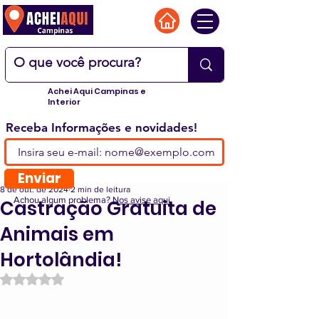
Achei Aqui Campinas e
Interior
Receba Informações e novidades!
Enviar
8 de out. de 2024
2 min de leitura
Achou algum problema?
Nos avise aqui.
Castração Gratuita de
Animais em
Hortolândia!
Avaliado com NaN de 5 estrelas.