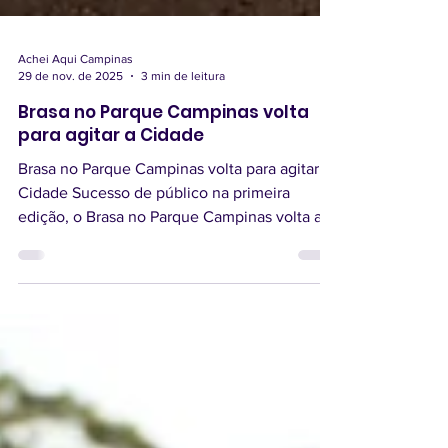
Achei Aqui Campinas
29 de nov. de 2025
3 min de leitura
Brasa no Parque Campinas volta
para agitar a Cidade
Brasa no Parque Campinas volta para agitar a
Cidade Sucesso de público na primeira
edição, o Brasa no Parque Campinas volta a
ser atração neste final de semana, de sexta-
feira (28) a domingo (30) , no shopping
Parque Dom Pedro , no Jardim Santa
Genebra, em Campinas. Com a assinatura
Taurus Festival, a festa celebra a combinação