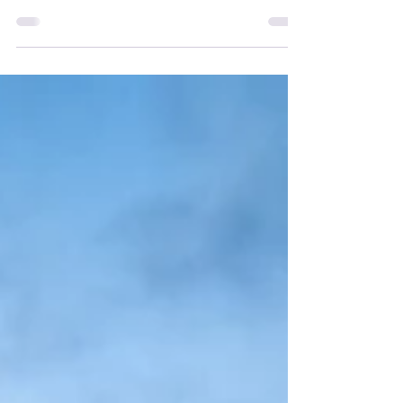
Saiba tudo sobre a Festa do Peão de
Cosmópolis 2026! Confira a grade de shows,
valores dos ingressos por setor e o guia com
o Achei Aqui Campinas.