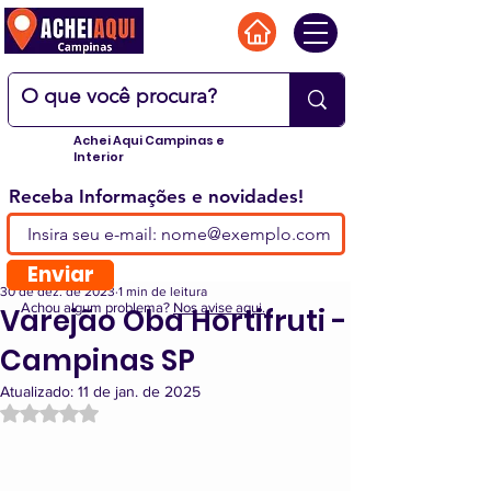
Achei Aqui Campinas e
Interior
Receba Informações e novidades!
Enviar
30 de dez. de 2023
1 min de leitura
Achou algum problema?
Nos avise aqui.
Varejão Oba Hortifruti -
Campinas SP
Atualizado:
11 de jan. de 2025
Avaliado com NaN de 5 estrelas.