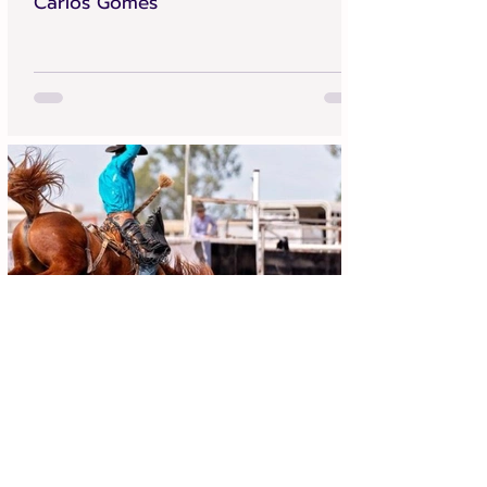
Carlos Gomes
Achei Aqui Campinas
13 de jun.
4 min de leitura
Festa do Peão de Cosmópolis 2026:
Programação Completa, Shows e
Guia de Ingressos