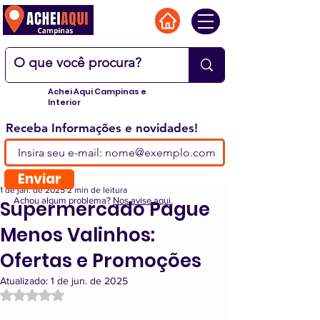
Achei Aqui Campinas e
Interior
Receba Informações e novidades!
Enviar
1 de jan. de 2025
2 min de leitura
Achou algum problema?
Nos avise aqui.
Supermercado Pague
Menos Valinhos:
Ofertas e Promoções
Atualizado:
1 de jun. de 2025
Avaliado com NaN de 5 estrelas.