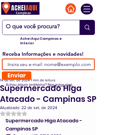
Achei Aqui Campinas e
Interior
Receba Informações e novidades!
Enviar
14 de set. de 2024
1 min de leitura
Achou algum problema?
Nos avise aqui.
Supermercado Higa
Atacado - Campinas SP
Atualizado:
22 de set. de 2024
Avaliado com NaN de 5 estrelas.
Supermercado Higa Atacado - 
Campinas SP