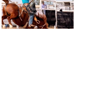
Achei Aqui Campinas
13 de jun.
4 min de leitura
Festa do Peão de Cosmópolis 2026:
Programação Completa, Shows e
Guia de Ingressos
Se inscreva para receber
novidades!