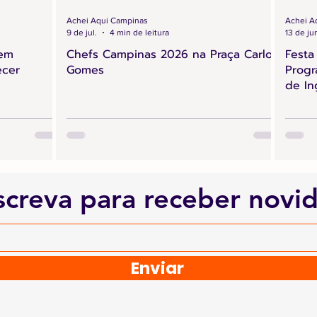
Achei Aqui Campinas
Achei A
9 de jul.
4 min de leitura
13 de ju
 em
Chefs Campinas 2026 na Praça Carlos
Festa
ecer
Gomes
Progr
de In
screva para receber novi
Enviar