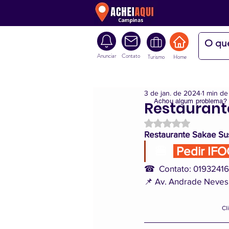
Anunciar
Contato
Turismo
Home
3 de jan. de 2024
1 min de 
Achou algum problema?
Restaurant
Avaliado com NaN d
Restaurante Sakae Su
🍔  
 Pedir IF
☎  Contato: 0193241
📌 Av. Andrade Neves,
Cl