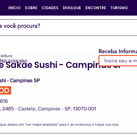
INÍCIO
SOBRE
CIDADES
DIVULGUE
ENCONTRE
TURISMO
Receba Informa
leitura
Nos avise aqui
.
e Sakae Sushi - Campinas SP
e 5 estrelas.
shi - Campinas SP
OOD 
6616
 2485 - Castelo, Campinas - SP, 13070-001
ique abaixo em "ver mapa ampliado" para ir ao endereço e traçar sua rota.