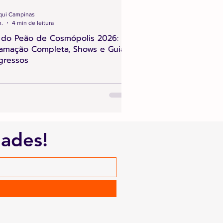
qui Campinas
n.
4 min de leitura
 do Peão de Cosmópolis 2026:
amação Completa, Shows e Guia
gressos
dades!