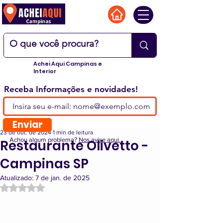
Achei Aqui Campinas e
Interior
Receba Informações e novidades!
Enviar
23 de out. de 2024
1 min de leitura
Achou algum problema?
Nos avise aqui.
Restaurante Olivetto -
Campinas SP
Atualizado:
7 de jan. de 2025
Avaliado com NaN de 5 estrelas.