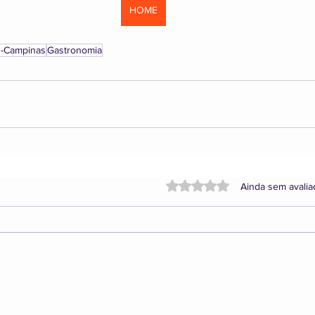
HOME
s-Campinas
Gastronomia
Avaliado com 0 de 5 estrela
Ainda sem avali