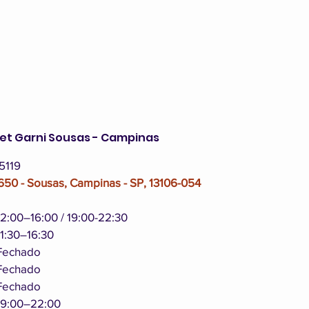
et Garni Sousas - Campinas
-5119
1650 - Sousas, Campinas - SP, 13106-054
ábado		12:00–16:00 / 19:00-22:30
domingo		11:30–16:30
egunda-feira	Fechado
terça-feira		Fechado
quarta-feira	Fechado
quinta-feira	19:00–22:00