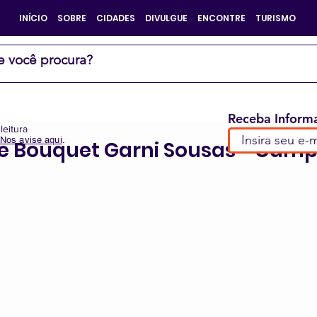
INÍCIO
SOBRE
CIDADES
DIVULGUE
ENCONTRE
TURISMO
Receba Informa
leitura
Nos avise aqui
.
e Bouquet Garni Sousas - Camp
e 5 estrelas.