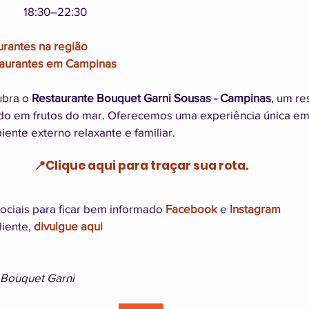
	sexta-feira		18:30–22:30
aurantes na região 
taurantes em Campinas
bra o 
Restaurante Bouquet Garni Sousas - Campinas
, um re
do em frutos do mar. Oferecemos uma experiência única em
ente externo relaxante e familiar.
📍Clique aqui para traçar sua rota.
ociais para ficar bem informado 
Facebook
 e 
Instagram
iente, 
divulgue aqui
 Bouquet Garni