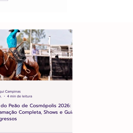
qui Campinas
n.
4 min de leitura
 do Peão de Cosmópolis 2026:
amação Completa, Shows e Guia
gressos