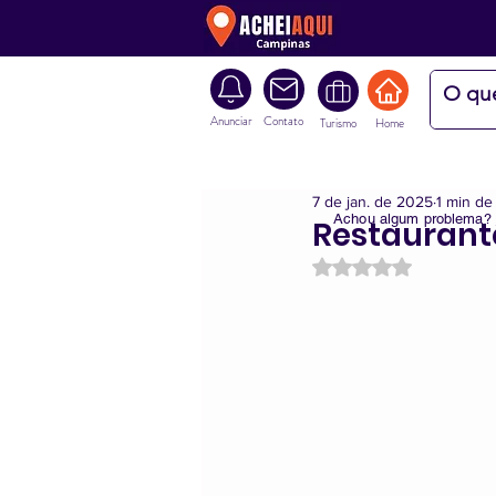
Anunciar
Contato
Turismo
Home
7 de jan. de 2025
1 min de 
Achou algum problema?
Restaurant
Avaliado com NaN d