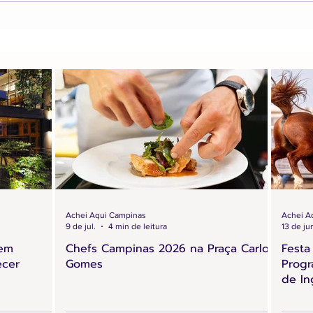
Achei Aqui Campinas
Achei A
9 de jul.
4 min de leitura
13 de ju
 em
Chefs Campinas 2026 na Praça Carlos
Festa
ecer
Gomes
Progr
de In