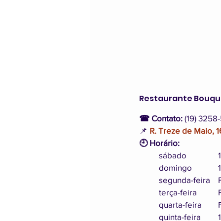
Restaurante Bouqu
☎ Contato:
 (19) 3258
📌 
R. Treze de Maio, 
🕘 Horário: 
s
	
	s
	
	
	