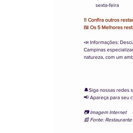
‼️ Confira outros rest
🍱 Os 5 Melhores res
📣 Informações: Descu
Campinas especializa
natureza, com um ambi
🔔Siga nossas redes s
📢 Apareça para seu cl
📷 Imagem Internet
📰 Fonte: Restaurante