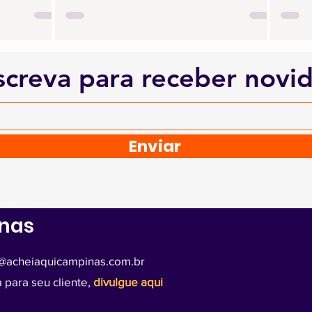
screva para receber novi
Enviar
inas
@acheiaquicampinas.com.br
 para seu cliente,
divulgue aqui