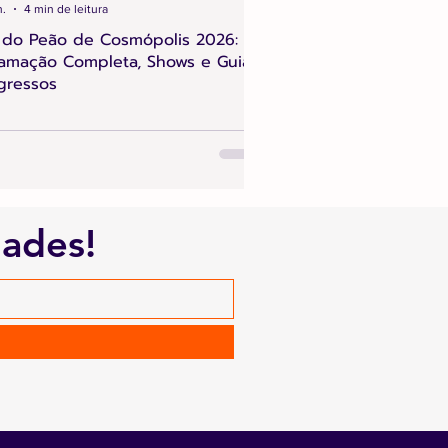
n.
4 min de leitura
 do Peão de Cosmópolis 2026:
amação Completa, Shows e Guia
gressos
dades!