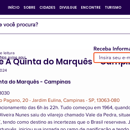
INÍCIO
SOBRE
CIDADES
DIVULGUE
ENCONTRE
TURISMO
Receba Informa
e leitura
Nos avise aqui
.
e A Quinta do Marquês - Campi
2024
e 5 estrelas.
nta do Marquês - Campinas
-3030
o Pagano, 20 - Jardim Eulina, Campinas - SP, 13063-080
ncionamento das 6h às 22h. Tudo começou em 1964, quando
liveira Nunes saiu do vilarejo chamado Vale da Pedra, situ
tendo como destino as incertezas que o Brasil reservava. Já
tuguês, iniciou sua jornada no ramo de panificação e tendo 