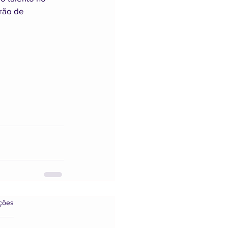
rão de 
s.
ações