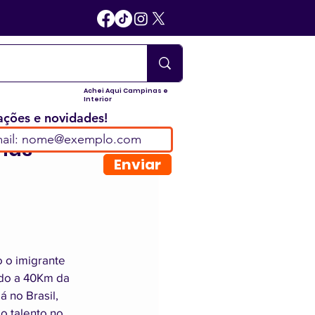
Achei Aqui Campinas e
Interior
ções e novidades!
nas
Enviar
 o imigrante 
ado a 40Km da 
 no Brasil, 
o talento no 