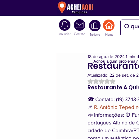
Anunciar
Contato
Turismo
Home
18 de ago. de 2024
1 min d
Achou algum problema?
Restaurant
Atualizado:
22 de set. de 
Avaliado com NaN d
Restaurante A Qui
☎ Contato: (19) 3743
📌 
R. Antônio Tepedin
📣 Informações: ⏰ Fu
português Albino de O
cidade de Coimbra/PT, 
como um autêntico por