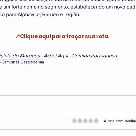
se um forte nome no segmento, estabelecendo um novo pad
o para Alphaville, Barueri e região.
📍Clique aqui para traçar sua rota.
uinta do Marquês - Achei Aqui - Comida Portuguesa
s-Campinas
Gastronomia
Avaliado com 0 de 5 estrela
Ainda sem avali