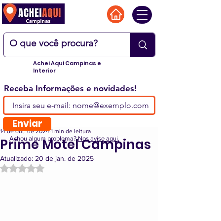
Achei Aqui Campinas e
Interior
Receba Informações e novidades!
Enviar
14 de out. de 2024
1 min de leitura
Achou algum problema?
Nos avise aqui.
Prime Motel Campinas
Atualizado:
20 de jan. de 2025
Avaliado com NaN de 5 estrelas.