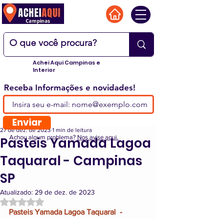
Achei Aqui Campinas e
Interior
Receba Informações e novidades!
Enviar
27 de dez. de 2023
1 min de leitura
Achou algum problema?
Nos avise aqui.
Pasteis Yamada Lagoa
Taquaral - Campinas
SP
Atualizado:
29 de dez. de 2023
Avaliado com NaN de 5 estrelas.
Pasteis Yamada Lagoa Taquaral  - 