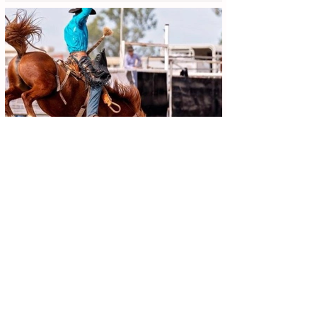
Achei Aqui Campinas
13 de jun.
4 min de leitura
Festa do Peão de Cosmópolis 2026:
Programação Completa, Shows e
Guia de Ingressos