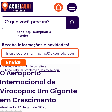
Achei Aqui Campinas e
Interior
Receba Informações e novidades!
Enviar
14 de set. de 2024
2 min de leitura
Achou algum problema?
Nos avise aqui.
O Aeroporto
Internacional de
Viracopos: Um Gigante
em Crescimento
Atualizado:
12 de jan. de 2025
Avaliado com NaN de 5 estrelas.