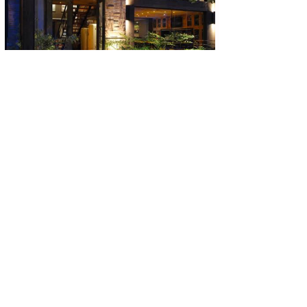
Achei Aqui Campinas
18 de jul.
4 min de leitura
Os Melhores Restaurantes em
Campinas para Você Conhecer