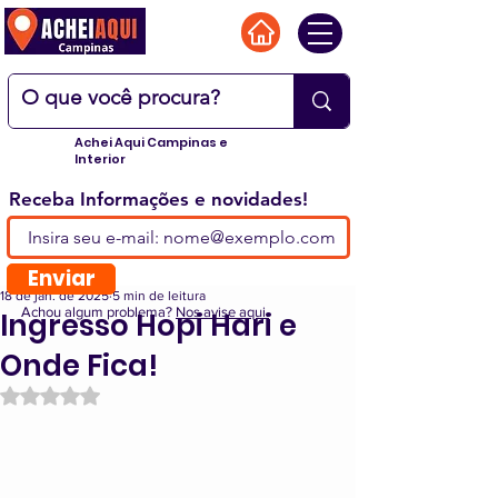
Achei Aqui Campinas e
Interior
Receba Informações e novidades!
Enviar
18 de jan. de 2025
5 min de leitura
Achou algum problema?
Nos avise aqui.
Ingresso Hopi Hari e
Onde Fica!
Avaliado com NaN de 5 estrelas.