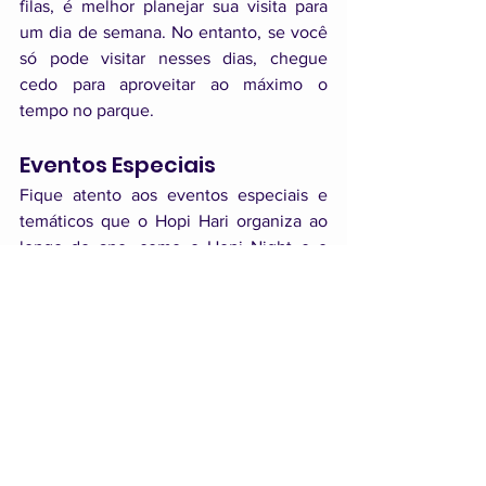
filas, é melhor planejar sua visita para 
um dia de semana. No entanto, se você 
só pode visitar nesses dias, chegue 
cedo para aproveitar ao máximo o 
tempo no parque.
Eventos Especiais
Fique atento aos eventos especiais e 
temáticos que o Hopi Hari organiza ao 
longo do ano, como o Hopi Night e o 
Hora do Horror. Esses eventos oferecem 
experiências únicas e podem ser uma 
ótima oportunidade para visitar o 
parque. No entanto, lembre-se de que 
esses eventos também podem atrair um 
grande número de visitantes, então 
planeje-se com antecedência.
Clima