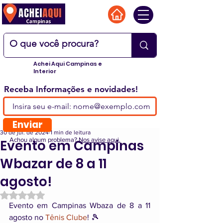
Achei Aqui Campinas e
Interior
Receba Informações e novidades!
Enviar
30 de jul. de 2024
1 min de leitura
Achou algum problema?
Nos avise aqui.
Evento em Campinas
Wbazar de 8 a 11
agosto!
Avaliado com NaN de 5 estrelas.
Evento em Campinas Wbaza de 8 a 11 
agosto no 
Tênis Clube
! 🎾