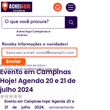
Achei Aqui Campinas e
Interior
Receba Informações e novidades!
Enviar
20 de jul. de 2024
2 min de leitura
Achou algum problema?
Nos avise aqui.
Evento em Campinas
Hoje! Agenda 20 e 21 de
julho 2024
Avaliado com NaN de 5 estrelas.
Evento em Campinas hoje
! 
Agenda 20 e 
21 de julho 2024, 
semanalmente 