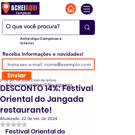
Achei Aqui Campinas e
Interior
Receba Informações e novidades!
Enviar
21 de set. de 2024
2 min de leitura
Achou algum problema?
Nos avise aqui.
DESCONTO 14%: Festival
Oriental do Jangada
restaurante!
Atualizado:
22 de set. de 2024
Avaliado com NaN de 5 estrelas.
Festival Oriental do 