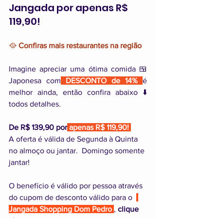
Jangada por apenas R$ 
119,90!
🥘
 Confiras mais restaurantes na região 
Imagine apreciar uma ótima comida 🍱 
Japonesa com
 DESCONTO de 14% 
é 
melhor ainda, então confira abaixo ⬇️  
todos detalhes.
De R$ 139,90 por
apenas R$ 119,90! 
A oferta é válida de Segunda à Quinta 
no almoço ou jantar.  Domingo somente 
jantar!
O benefício é válido por pessoa através 
do cupom de desconto válido para o  
Jangada Shopping Dom Pedro 
, 
clique 