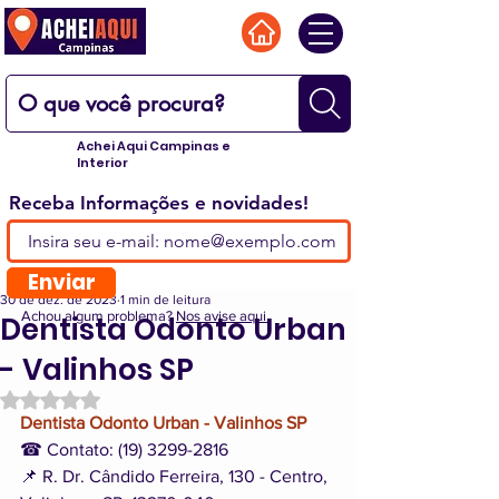
Achei Aqui Campinas e
Interior
Receba Informações e novidades!
Enviar
30 de dez. de 2023
1 min de leitura
Achou algum problema?
Nos avise aqui.
Dentista Odonto Urban
- Valinhos SP
Avaliado com NaN de 5 estrelas.
Dentista Odonto Urban - Valinhos SP
☎ Contato: (19) 3299-2816
📌 R. Dr. Cândido Ferreira, 130 - Centro, 