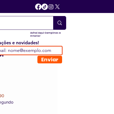
Achei Aqui Campinas e
Interior
ções e novidades!
SP
Enviar
090
segundo 