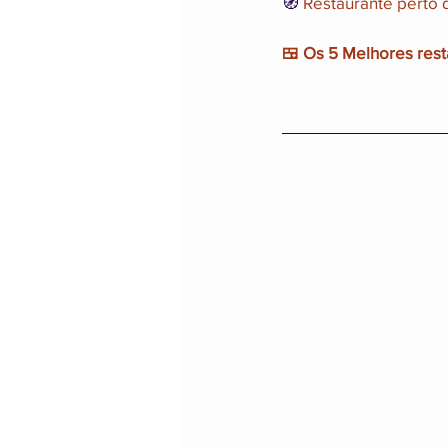
🧭 
Restaurante perto
🍱 Os 5 Melhores res