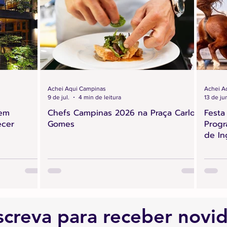
Achei Aqui Campinas
Achei A
9 de jul.
4 min de leitura
13 de ju
 em
Chefs Campinas 2026 na Praça Carlos
Festa
ecer
Gomes
Progr
de In
screva para receber novi