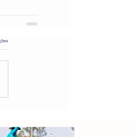
s.
ações