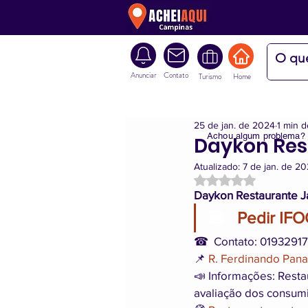
Anunciar
Contato
Turismo
Home
25 de jan. de 2024
1 min d
Achou algum problema?
Daykon Res
Atualizado:
7 de jan. de 2
Avaliado com NaN d
Daykon Restaurante J
🍔  
 Pedir IF
☎  Contato: 0193291
📌 
R. Ferdinando Pana
📣 Informações: Resta
avaliação dos consumi