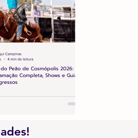
qui Campinas
n.
4 min de leitura
 do Peão de Cosmópolis 2026:
amação Completa, Shows e Guia
gressos
dades!