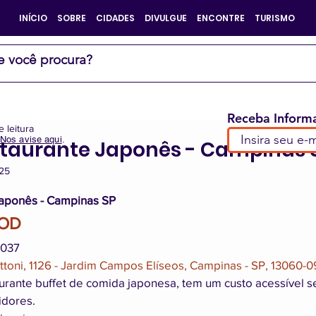
INÍCIO
SOBRE
CIDADES
DIVULGUE
ENCONTRE
TURISMO
Receba Informa
e leitura
Nos avise aqui
.
taurante Japonês - Campinas 
025
e 5 estrelas.
aponês - Campinas SP
OOD 
7037
ttoni, 1126 - Jardim Campos Elíseos, Campinas - SP, 13060-
urante buffet de comida japonesa, tem um custo acessível 
dores. 