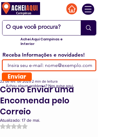
Achei Aqui Campinas e
Interior
Receba Informações e novidades!
Enviar
22 de fev. de 2025
2 min de leitura
Achou algum problema?
Nos avise aqui.
Como Enviar uma
Encomenda pelo
Correio
Atualizado:
17 de mai.
Avaliado com NaN de 5 estrelas.