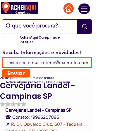
Achei Aqui Campinas e
Interior
Receba Informações e novidades!
Enviar
20 de jan. de 2024
1 min de leitura
Achou algum problema?
Nos avise aqui.
Cervejaria Landel -
Campinas SP
Avaliado com NaN de 5 estrelas.
Cervejaria Landel - Campinas SP
☎ Contato: 19996207095
📌 
R. Dr. Oswaldo Cruz, 607 - Taquaral, 