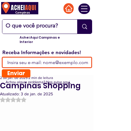
Achei Aqui Campinas e
Interior
Receba Informações e novidades!
Enviar
2 de jan. de 2025
2 min de leitura
Achou algum problema?
Nos avise aqui.
Campinas Shopping
Atualizado:
3 de jan. de 2025
Avaliado com NaN de 5 estrelas.