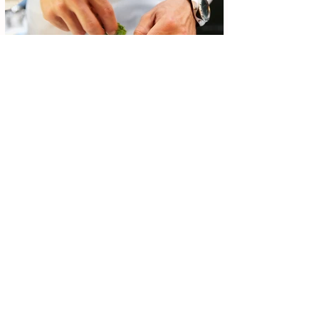
Achei Aqui Campinas
9 de jul.
4 min de leitura
Chefs Campinas 2026 na Praça
Carlos Gomes