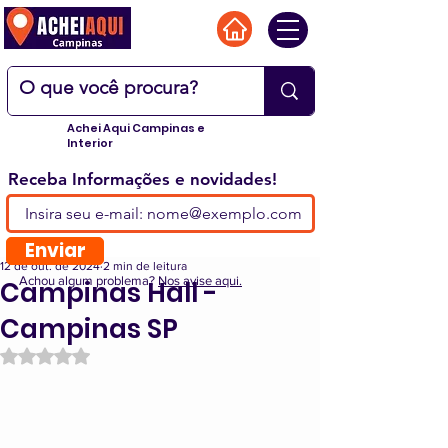
Achei Aqui Campinas e
Interior
Receba Informações e novidades!
Enviar
12 de out. de 2024
2 min de leitura
Achou algum problema?
Nos avise aqui.
Campinas Hall -
Campinas SP
Avaliado com NaN de 5 estrelas.