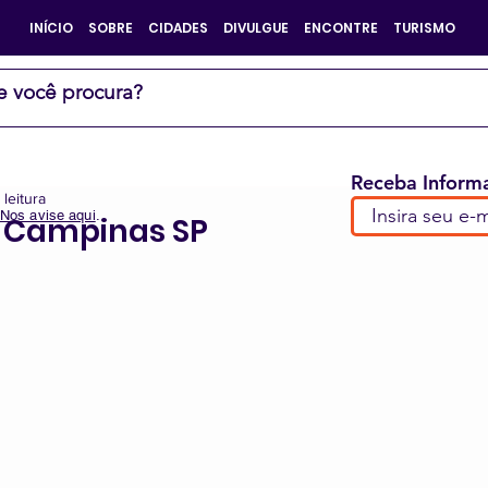
INÍCIO
SOBRE
CIDADES
DIVULGUE
ENCONTRE
TURISMO
Receba Informa
 leitura
Nos avise aqui
.
- Campinas SP
e 5 estrelas.