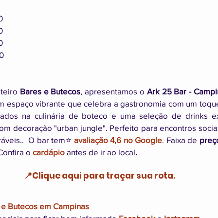
00
00
00
00
teiro 
Bares e Butecos
, apresentamos o 
Ark 25 Bar - Campi
 espaço vibrante que celebra a gastronomia com um toque d
rados na culinária de boteco e uma seleção de drinks e
m decoração "urban jungle". Perfeito para encontros sociai
veis..  O bar tem⭐ 
avaliação 4,6 no Google
.
 Faixa de 
preço
 Confira o 
cardápio
 antes de ir ao local
. 
📍Clique aqui para traçar sua rota.
es e Butecos em Campinas