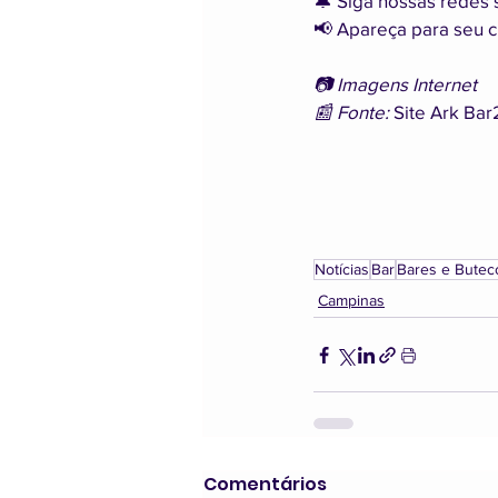
🔔 Siga nossas redes 
📢 Apareça para seu cl
📷 Imagens Internet
📰 Fonte: 
Site Ark Bar
Notícias
Bar
Bares e Butec
Campinas
Comentários