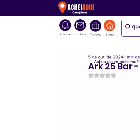
Anunciar
Contato
Turismo
Home
5 de out. de 2024
1 min de
Achou algum problema?
Ark 25 Bar 
Avaliado com NaN d