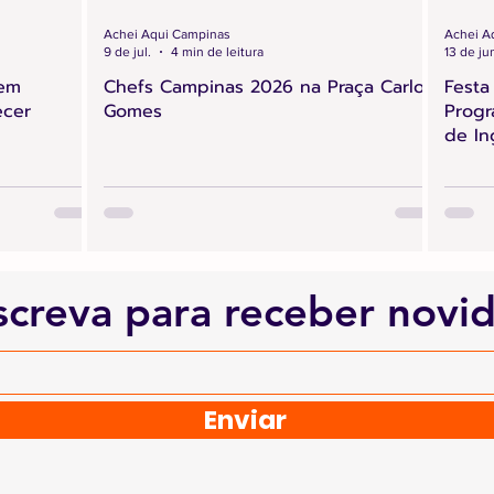
Achei Aqui Campinas
Achei A
9 de jul.
4 min de leitura
13 de ju
 em
Chefs Campinas 2026 na Praça Carlos
Festa
ecer
Gomes
Progr
de In
screva para receber novi
Enviar