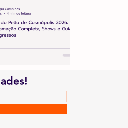
qui Campinas
n.
4 min de leitura
 do Peão de Cosmópolis 2026:
amação Completa, Shows e Guia
gressos
dades!