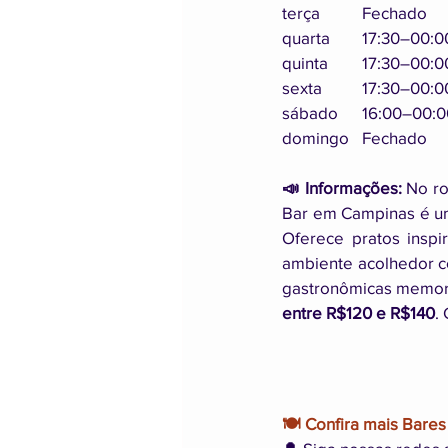
terça		Fechado
quarta	17:30–00:
quinta	17:30–00:
sexta 	17:30–00:
sábado	16:00–00:
domingo	Fechado
📣 Informações:
 No ro
Bar em Campinas é um
Oferece pratos inspi
ambiente acolhedor co
gastronômicas memorá
entre R$120 e R$140
.
🍽️ Confira mais Bar