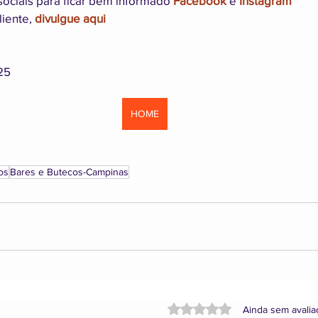
sociais para ficar bem informado 
Facebook
 e 
Instagram
iente, 
divulgue aqui
25
HOME
os
Bares e Butecos-Campinas
Avaliado com 0 de 5 estrela
Ainda sem avali