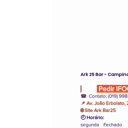
Ark 25 Bar - Campin
🍔  
 Pedir IF
☎  Contato: (019) 99
📌 Av. João Erbolato,
🌐 Site Ark Bar25 
🕘 Horário:
segunda	Fechado