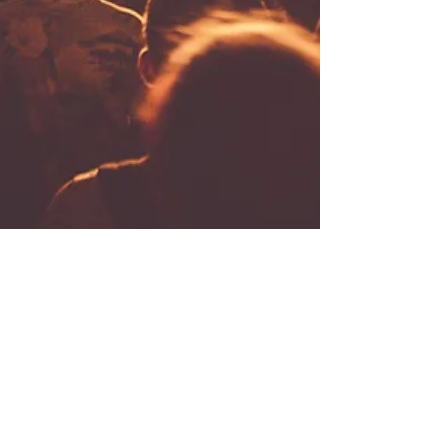
Achei Aqui Campinas
20 de nov. de 2024
2 min de leitura
Festival Afropira 2024: Celebração
da Cultura Afro-Brasileira em