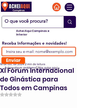
Achei Aqui Campinas e
Interior
Receba Informações e novidades!
Enviar
16 de out. de 2024
2 min de leitura
Achou algum problema?
Nos avise aqui.
XI Fórum Internacional
de Ginástica para
Todos em Campinas
Avaliado com NaN de 5 estrelas.