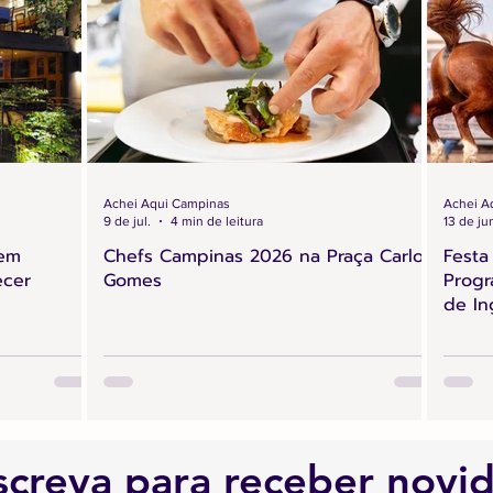
Achei Aqui Campinas
Achei A
9 de jul.
4 min de leitura
13 de ju
 em
Chefs Campinas 2026 na Praça Carlos
Festa
ecer
Gomes
Progr
de In
screva para receber novi