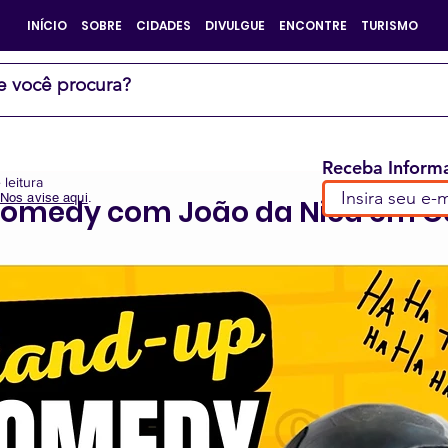
INÍCIO
SOBRE
CIDADES
DIVULGUE
ENCONTRE
TURISMO
Receba Informa
 leitura
Nos avise aqui
.
Comedy com João da Nica em 
e 5 estrelas.