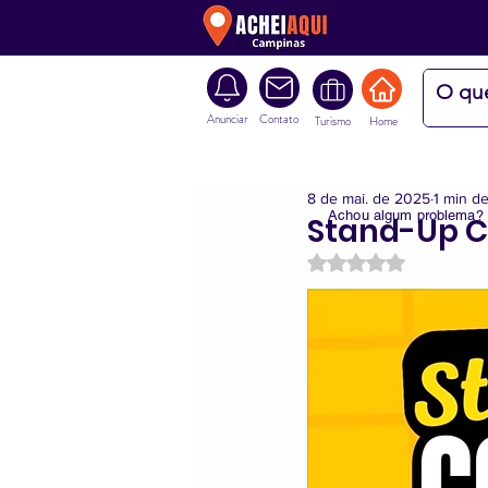
Anunciar
Contato
Turismo
Home
8 de mai. de 2025
1 min de
Achou algum problema?
Stand-Up 
Avaliado com NaN d