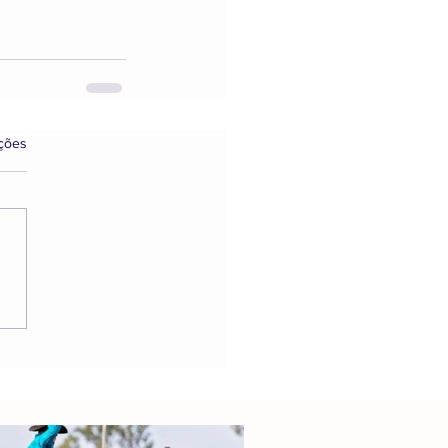
s.
ações