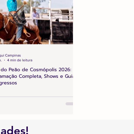
qui Campinas
n.
4 min de leitura
 do Peão de Cosmópolis 2026:
amação Completa, Shows e Guia
gressos
dades!