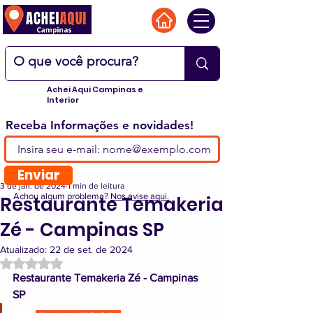
Achei Aqui Campinas e
Interior
Receba Informações e novidades!
Enviar
3 de jan. de 2024
1 min de leitura
Achou algum problema?
Nos avise aqui.
Restaurante Temakeria
Zé - Campinas SP
Atualizado:
22 de set. de 2024
Avaliado com NaN de 5 estrelas.
Restaurante Temakeria Zé - Campinas 
SP