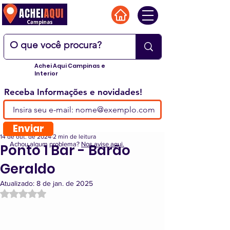
Achei Aqui Campinas e
Interior
Receba Informações e novidades!
Enviar
14 de out. de 2024
2 min de leitura
Achou algum problema?
Nos avise aqui.
Ponto 1 Bar - Barão
Geraldo
Atualizado:
8 de jan. de 2025
Avaliado com NaN de 5 estrelas.