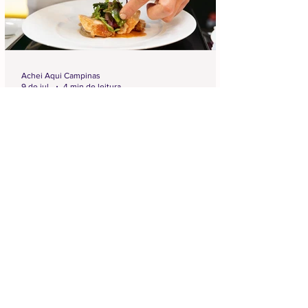
Achei Aqui Campinas
9 de jul.
4 min de leitura
Chefs Campinas 2026 na Praça
Carlos Gomes