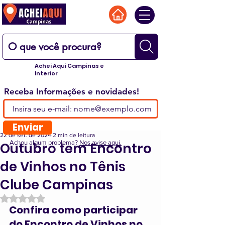
Achei Aqui Campinas e
Interior
Receba Informações e novidades!
Enviar
22 de set. de 2024
2 min de leitura
Achou algum problema?
Nos avise aqui.
Outubro tem Encontro
de Vinhos no Tênis
Clube Campinas
Avaliado com NaN de 5 estrelas.
Confira como participar 
do Encontro de Vinhos no 