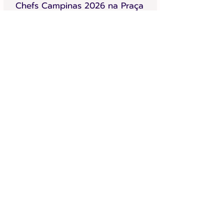
Chefs Campinas 2026 na Praça
Carlos Gomes
Achei Aqui Campinas
13 de jun.
4 min de leitura
Festa do Peão de Cosmópolis 2026: