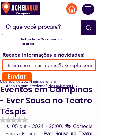
Achei Aqui Campinas e
Interior
Receba Informações e novidades!
Enviar
5 de ago. de 2024
1 min de leitura
Achou algum problema?
Nos avise aqui.
Eventos em Campinas
- Ever Sousa no Teatro
Téspis
Avaliado com NaN de 5 estrelas.
🗓️ 05 out - 2024 • 20:00, 🎭 Comédia 
Para a Família - 
Ever Sousa no Teatro 