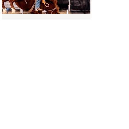
Achei Aqui Campinas
13 de jun.
4 min de leitura
Festa do Peão de Cosmópolis 2026:
Programação Completa, Shows e
Guia de Ingressos
Se inscreva para receber
novidades!
Digite seu e-mail