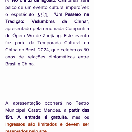
🗓️ 
No dia 21 de agosto
, Campinas será 
palco de um evento cultural imperdível: 
o espetáculo 🇨🇳 
"Um Passeio na 
Tradição: Vislumbres da China
", 
apresentado pela renomada Companhia 
de Ópera Wu de Zhejiang. Este evento 
faz parte da Temporada Cultural da 
China no Brasil 2024, que celebra os 50 
anos de relações diplomáticas entre 
Brasil e China.
A apresentação ocorrerá no Teatro 
Municipal Castro Mendes, a 
partir das 
19h. A entrada é gratuita,
 mas os 
ingressos são limitados e devem ser 
reservados pelo site.