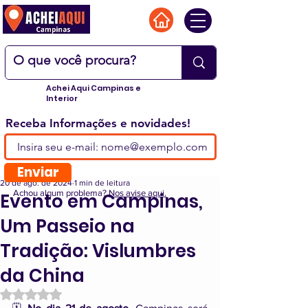
Achei Aqui Campinas e
Interior
Receba Informações e novidades!
Enviar
20 de ago. de 2024
1 min de leitura
Achou algum problema?
Nos avise aqui.
Evento em Campinas,
Um Passeio na
Tradição: Vislumbres
da China
Avaliado com NaN de 5 estrelas.