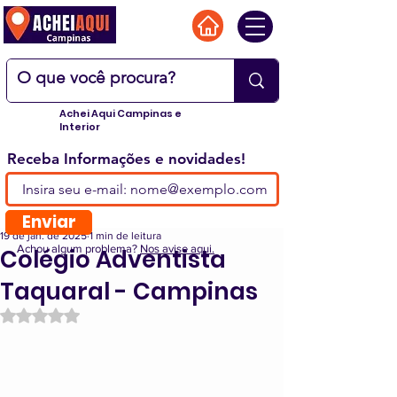
Achei Aqui Campinas e
Interior
Receba Informações e novidades!
Enviar
19 de jan. de 2025
1 min de leitura
Achou algum problema?
Nos avise aqui.
Colégio Adventista
Taquaral - Campinas
Avaliado com NaN de 5 estrelas.