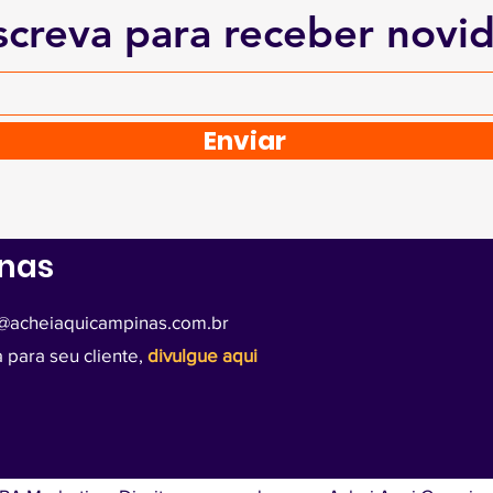
screva para receber novi
Enviar
inas
@acheiaquicampinas.com.br
 para seu cliente,
divulgue aqui