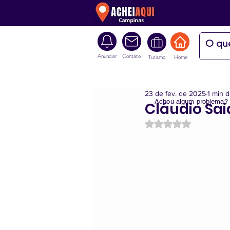
Anunciar
Contato
Turismo
Home
23 de fev. de 2025
1 min d
Achou algum problema?
Cláudio Sa
Avaliado com NaN d