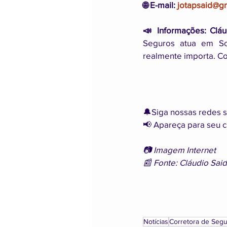
🌐 E-mail: 
jotapsaid@g
📣 Informações:
Cláu
Seguros atua em So
realmente importa. 
🔔Siga nossas redes s
📢 Apareça para seu cl
📷 Imagem Internet
📰 Fonte: Cláudio Sai
Notícias
Corretora de Seg