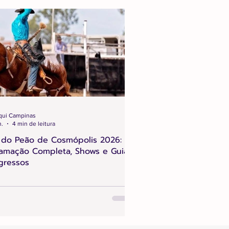
qui Campinas
n.
4 min de leitura
 do Peão de Cosmópolis 2026:
amação Completa, Shows e Guia
gressos