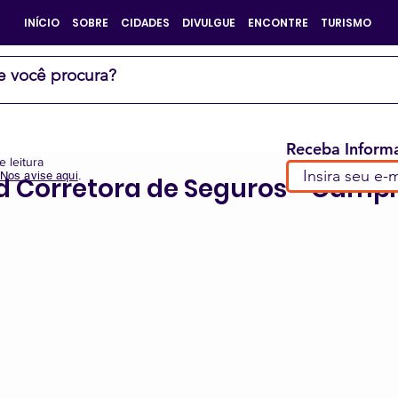
INÍCIO
SOBRE
CIDADES
DIVULGUE
ENCONTRE
TURISMO
Receba Informa
e leitura
Nos avise aqui
.
id Corretora de Seguros - Camp
e 5 estrelas.