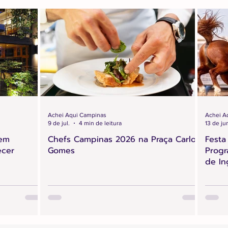
Achei Aqui Campinas
Achei A
9 de jul.
4 min de leitura
13 de ju
 em
Chefs Campinas 2026 na Praça Carlos
Festa
ecer
Gomes
Progr
de In