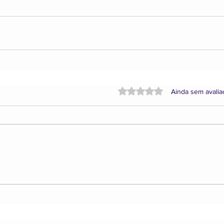
Avaliado com 0 de 5 estrela
Ainda sem avali