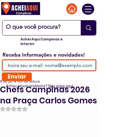
Achei Aqui Campinas e
Interior
Receba Informações e novidades!
Enviar
9 de jul.
4 min de leitura
Achou algum problema?
Nos avise aqui.
Chefs Campinas 2026
na Praça Carlos Gomes
Avaliado com NaN de 5 estrelas.