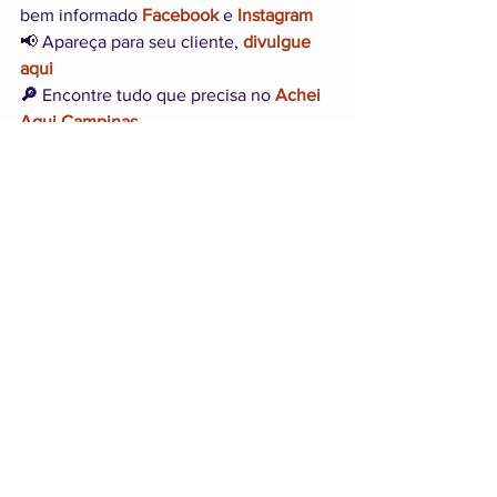
bem informado 
Facebook
 e 
Instagram
📢 Apareça para seu cliente, 
divulgue 
aqui
🔎 
Encontre tudo que precisa no 
Achei 
Aqui Campinas
📷 Imagem WIX
📰 Fonte: Prefeitura de Campinas
HOME
Notícias
Eventos
Evento-Campinas
Campinas