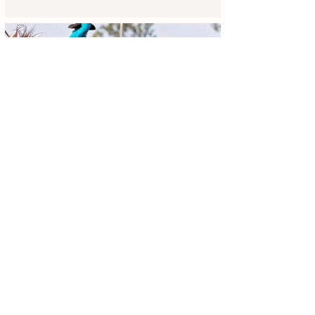
Achei Aqui Campinas
13 de jun.
4 min de leitura
Festa do Peão de Cosmópolis 2026:
Programação Completa, Shows e
Guia de Ingressos