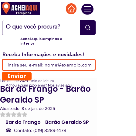
Achei Aqui Campinas e
Interior
Receba Informações e novidades!
Enviar
1 de out. de 2024
1 min de leitura
Achou algum problema?
Nos avise aqui.
Bar do Frango - Barão
Geraldo SP
Atualizado:
8 de jan. de 2025
Avaliado com NaN de 5 estrelas.
Bar do Frango - Barão Geraldo SP
☎  Contato: (019) 3289-1478