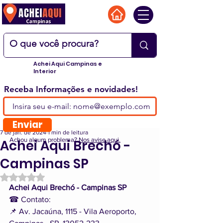
Achei Aqui Campinas e
Interior
Receba Informações e novidades!
Enviar
7 de jan. de 2024
1 min de leitura
Achou algum problema?
Nos avise aqui.
Achei Aqui Brechó -
Campinas SP
Avaliado com NaN de 5 estrelas.
Achei Aqui Brechó - Campinas SP
☎ Contato: 
📌 Av. Jacaúna, 1115 - Vila Aeroporto, 